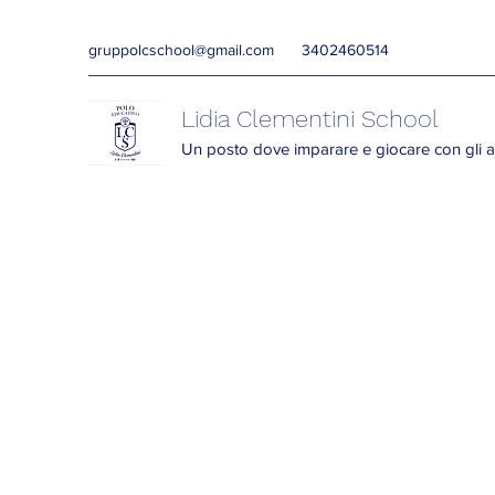
gruppolcschool@gmail.com
3402460514
Lidia Clementini School
Un posto dove imparare e giocare con gli a