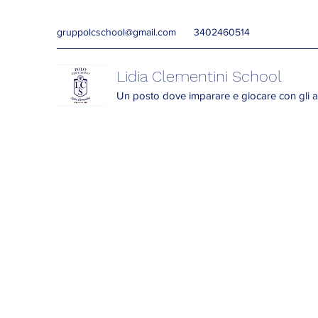
gruppolcschool@gmail.com
3402460514
Lidia Clementini School
Un posto dove imparare e giocare con gli a