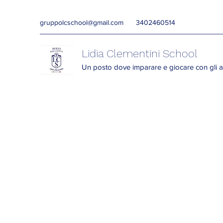
gruppolcschool@gmail.com
3402460514
Lidia Clementini School
Un posto dove imparare e giocare con gli a