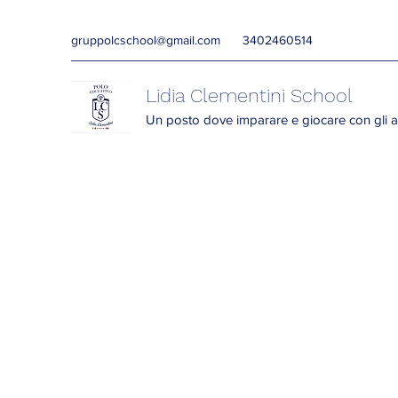
gruppolcschool@gmail.com
3402460514
Lidia Clementini School
Un posto dove imparare e giocare con gli a