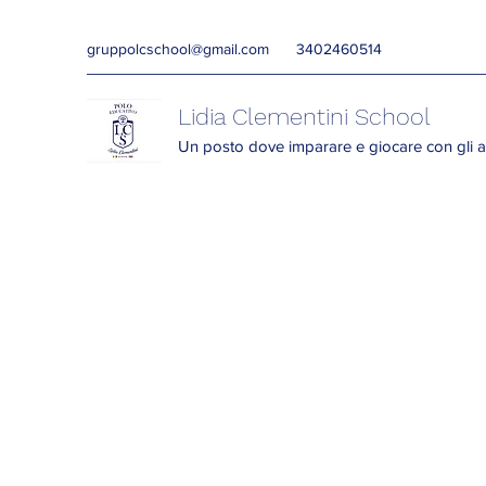
gruppolcschool@gmail.com
3402460514
Lidia Clementini School
Un posto dove imparare e giocare con gli a