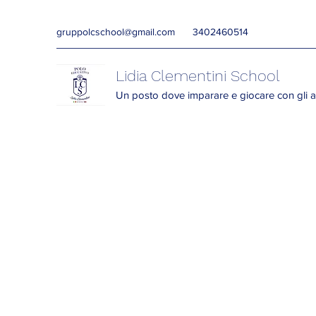
gruppolcschool@gmail.com
3402460514
Lidia Clementini School
Un posto dove imparare e giocare con gli a