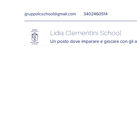
gruppolcschool@gmail.com
3402460514
Lidia Clementini School
Un posto dove imparare e giocare con gli a