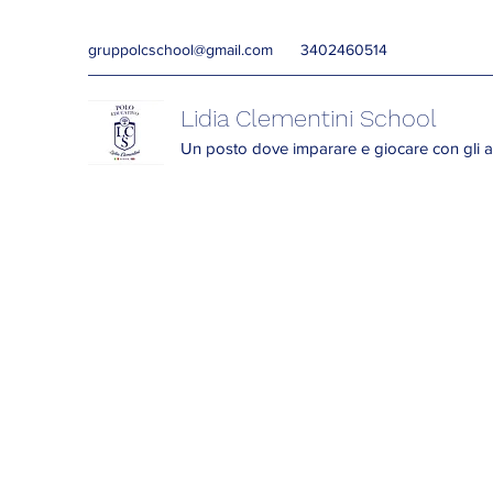
gruppolcschool@gmail.com
3402460514
Lidia Clementini School
Un posto dove imparare e giocare con gli a