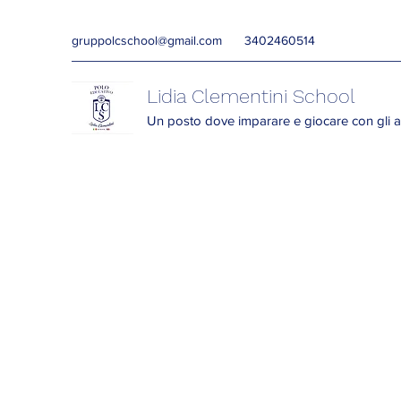
gruppolcschool@gmail.com
3402460514
Lidia Clementini School
Un posto dove imparare e giocare con gli a