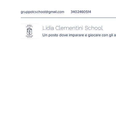
gruppolcschool@gmail.com
3402460514
Lidia Clementini School
Un posto dove imparare e giocare con gli a