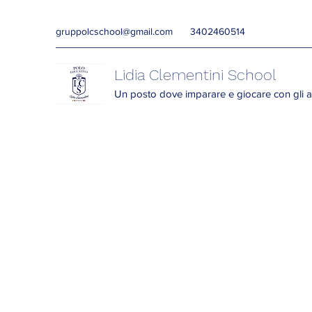
gruppolcschool@gmail.com
3402460514
Lidia Clementini School
Un posto dove imparare e giocare con gli a