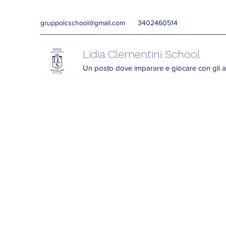
gruppolcschool@gmail.com
3402460514
Lidia Clementini School
Un posto dove imparare e giocare con gli a