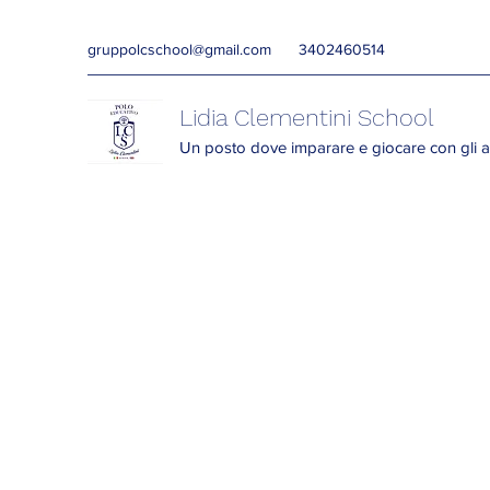
gruppolcschool@gmail.com
3402460514
Lidia Clementini School
Un posto dove imparare e giocare con gli a