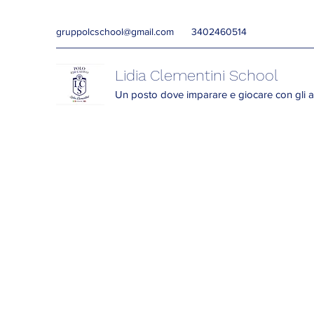
gruppolcschool@gmail.com
3402460514
Lidia Clementini School
Un posto dove imparare e giocare con gli a