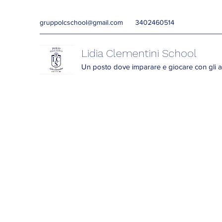
gruppolcschool@gmail.com
3402460514
Lidia Clementini School
Un posto dove imparare e giocare con gli a