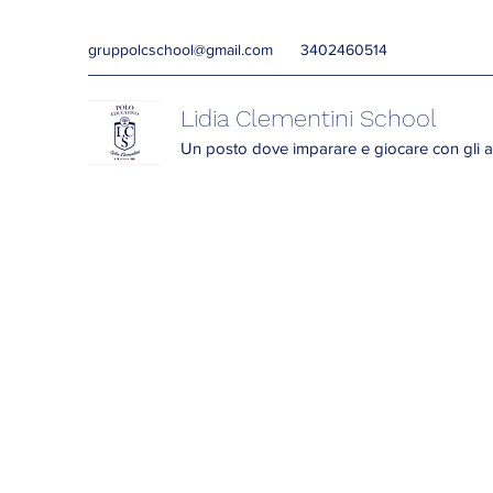
gruppolcschool@gmail.com
3402460514
Lidia Clementini School
Un posto dove imparare e giocare con gli a