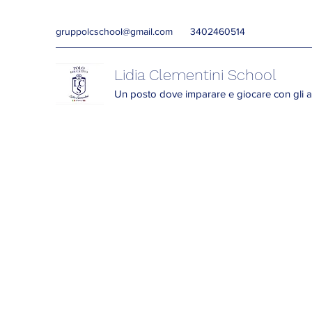
gruppolcschool@gmail.com
3402460514
Lidia Clementini School
Un posto dove imparare e giocare con gli a