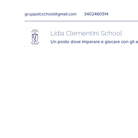
gruppolcschool@gmail.com
3402460514
Lidia Clementini School
Un posto dove imparare e giocare con gli a