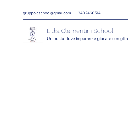
gruppolcschool@gmail.com
3402460514
Lidia Clementini School
Un posto dove imparare e giocare con gli a