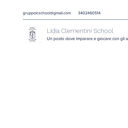
gruppolcschool@gmail.com
3402460514
Lidia Clementini School
Un posto dove imparare e giocare con gli a