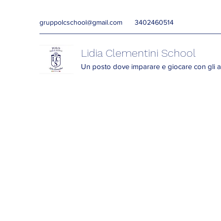
gruppolcschool@gmail.com
3402460514
Lidia Clementini School
Un posto dove imparare e giocare con gli a