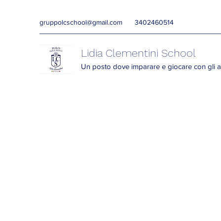
gruppolcschool@gmail.com
3402460514
Lidia Clementini School
Un posto dove imparare e giocare con gli a