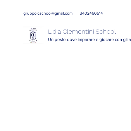
gruppolcschool@gmail.com
3402460514
Lidia Clementini School
Un posto dove imparare e giocare con gli a