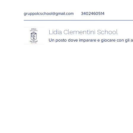
gruppolcschool@gmail.com
3402460514
Lidia Clementini School
Un posto dove imparare e giocare con gli a