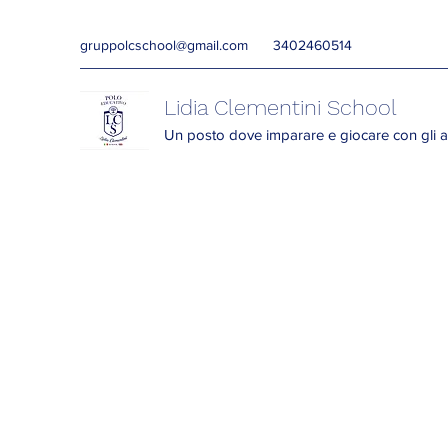
gruppolcschool@gmail.com
3402460514
Lidia Clementini School
Un posto dove imparare e giocare con gli a