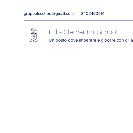
gruppolcschool@gmail.com
3402460514
Lidia Clementini School
Un posto dove imparare e giocare con gli a