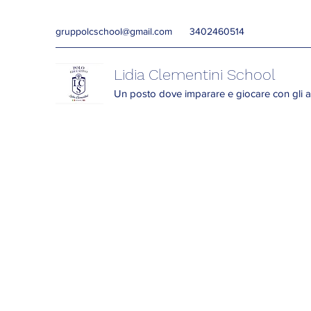
gruppolcschool@gmail.com
3402460514
Lidia Clementini School
Un posto dove imparare e giocare con gli a