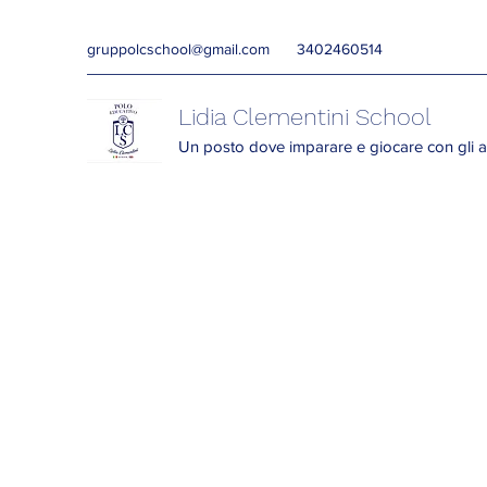
gruppolcschool@gmail.com
3402460514
Lidia Clementini School
Un posto dove imparare e giocare con gli a