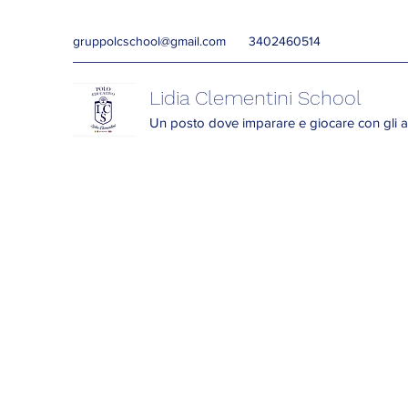
gruppolcschool@gmail.com
3402460514
Lidia Clementini School
Un posto dove imparare e giocare con gli a